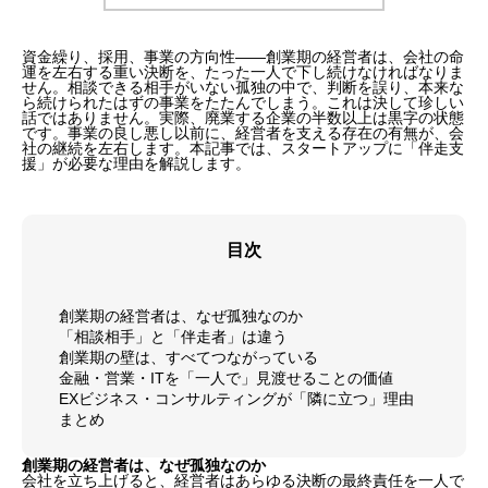
資金繰り、採用、事業の方向性——創業期の経営者は、会社の命
運を左右する重い決断を、たった一人で下し続けなければなりま
せん。相談できる相手がいない孤独の中で、判断を誤り、本来な
ら続けられたはずの事業をたたんでしまう。これは決して珍しい
話ではありません。実際、廃業する企業の半数以上は黒字の状態
です。事業の良し悪し以前に、経営者を支える存在の有無が、会
社の継続を左右します。本記事では、スタートアップに「伴走支
援」が必要な理由を解説します。
目次
創業期の経営者は、なぜ孤独なのか
「相談相手」と「伴走者」は違う
創業期の壁は、すべてつながっている
金融・営業・ITを「一人で」見渡せることの価値
EXビジネス・コンサルティングが「隣に立つ」理由
まとめ
創業期の経営者は、なぜ孤独なのか
会社を立ち上げると、経営者はあらゆる決断の最終責任を一人で