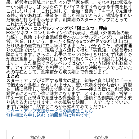
果、経営者は領域ごとに別々の専門家を探し、それぞれに状況を
一から説明し、ばらばらのアドバイスをすり合わせる手間を負う
ことになります。これに対して、金融・営業・ITを一人で見渡せ
る伴走者であれば、事業を一貫した視点でとらえ、領域をまたい
だ最適な打ち手を示せます。創業期のスタートアップにとって、
これは大きな価値です。
EXビジネス・コンサルティングが「隣に立つ」理由
EXビジネス・コンサルティングの代表は、金融（外国為替の最
前線）、保険（中小企業経営者へのコンサルティング）、自社経
営、営業、ITという、まったく異なる5つの世界で30年以上にわ
たり現場の最前線に立ち続けてきました。だからこそ、教科書通
りの正論ではなく、現場で血を流して得た「実戦知」で経営者の
隣に立てます。さらに、若手スタッフに任せきりにせず代表自身
が直接担当し、緊急時にはその日に動くスポット相談にも対応し
ます。「まだ相談できるレベルではない」という段階でも歓迎で
す。アイデアの壁打ち相手として、孤独な決断を一人でしないた
めの存在として、創業前から成長期まで伴走します。
まとめ
スタートアップが直面する最大の壁は、知識や資金以前に「一人
で抱え込む孤独」かもしれません。重い決断を分かち合い、課題
を一緒に整理し、実行まで隣で支える——伴走支援は、創業期の
経営者にとって心強い味方になります。とりわけ、金融・営業・
ITを一貫した視点で見渡せる伴走者は、連鎖する創業期の壁を乗
り越える力になります。その孤独な決断、一人でしなくていい。
まずは気軽に、話すところから始めてみてください。
スタートアップ支援サービスの詳細はこちら
無料相談を申し込む（初回相談は無料です）
前の記事
次の記事