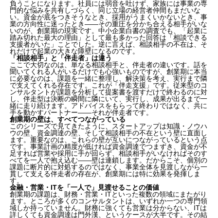
負うことになります。社員には弱音を吐けず、家族には事業の専
門的な悩みを共有しづらく、同じ立場の経営者仲間もまだいな
い。資金が底をつきそうなとき、採用がうまくいかないとき、事
業の方向性に迷ったとき——その重圧を分かち合える相手がいな
いのが、創業期の現実です。中小企業白書の調査でも、「起業に
踏み切れた最大の理由」として最も多かった回答は「相談できる
支援者がいた」ことでした。逆に言えば、相談相手の不在は、そ
れだけで起業の大きな障壁になるのです。
「相談相手」と「伴走者」は違う
ここで大切なのは、単なる相談相手と、伴走者の違いです。話を
聞いてくれる人がいるだけでも心強いものですが、創業期に本当
に必要なのは、課題を一緒に整理し、解決策を考え、実行まで隣
で支えてくれる存在です。これが「伴走支援」です。従来型のコ
ンサルタントが課題を分析して提案書を渡すだけで終わるのに対
し、伴走型は決断の瞬間に隣にいて、実行し、成果が出るまで一
緒に走り続けます。アドバイスをもらって終わりではなく、共に
手を動かすパートナー——それが伴走者です。
創業期の壁は、すべてつながっている
このシリーズで見てきたように、スタートアップは知識・ノウハ
ウの壁、資金調達の壁、そして相談相手の不在という壁に直面し
ます。重要なのは、これらの壁が互いにつながっているという点
です。事業計画の精度が低ければ資金調達でつまずき、資金が不
足すれば営業や採用に手が回らず、相談相手がいなければそのす
創業期の経営者は、なぜ孤独なのか
べてを一人で抱え込む——壁は連鎖します。だからこそ、個別の
課題に断片的に対処するのではなく、事業全体を見渡しながら一
「相談相手」と「伴走者」は違う
貫して支える伴走者の存在が、創業期には特に効果を発揮しま
創業期の壁は、すべてつながっている
す。
金融・営業・ITを「一人で」見渡せることの価値
金融・営業・ITを「一人で」見渡せることの価値
創業期の課題は、財務・営業・ITといった複数の領域にまたがり
EXビジネス・コンサルティングが「隣に立つ」理由
ます。ところが多くのコンサルタントは、いずれか一つの専門領
まとめ
域しか持っていません。財務に強くても営業は分からない、ITは
詳しくても資金調達は門外漢、というケースが大半です。その結