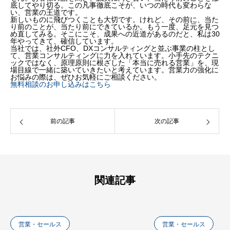
底してやり切る。この凡事徹底こそが、いつの時代も変わらな
い、営業の王道です。
新しいものに飛びつくことも大切です。けれど、その前に、当た
り前のことが、当たり前にできているか。もう一度、足元を見つ
め直してみる。そこにこそ、成果への近道があるのだと、私は30
年やってきて、確信しています。
当社では、社外CFO、DXコンサルティングと並ぶ事業の柱とし
て、営業コンサルティングに力を入れています。小手先のテクニ
ックではなく、原理原則に根ざした「本当に売れる営業」を、現
場目線で一緒に築いていきたいと考えています。営業力の強化に
お悩みの際は、ぜひお気軽にご相談ください。
無料相談のお申し込みはこちら
前の記事
次の記事
関連記事
営業・セールス
営業・セールス