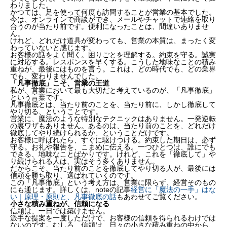
わりました。
かつては、足を使って何度も訪問することが営業の基本でした。
今は、オンラインで商談ができ、メールやチャットで連絡を取り
合うのが当たり前です。便利になったことは、間違いありませ
ん。
けれど、どれだけ道具が変わっても、営業の本質は、まったく変
わっていないと感じます。
お客様の話をよく聞く。困りごとを理解する。約束を守る。誠実
に対応する。レスポンスを早くする。こうした地味なことの積み
重ねが、最後にはものを言う。これは、どの時代でも、どの業界
でも、変わりませんでした。
「凡事徹底」こそ、営業の王道
私が、営業において最も大切だと考えているのが、「凡事徹底」
という言葉です。
凡事徹底とは、当たり前のことを、当たり前に、しかし徹底して
やり切る、ということです。
営業に、魔法のような特別なテクニックはありません。一発逆転
の裏ワザもありません。あるのは、当たり前のことを、どれだけ
徹底してやり続けられるか、ということだけです。
お客様に呼ばれたら、すぐに駆けつける。約束した期日は、必ず
守る。お礼や報告を、こまめに伝える。一つひとつは、誰にでも
できる、地味なことばかりです。けれど、これを「徹底して」や
り続けられる人は、実はそう多くありません。
だからこそ、当たり前のことを徹底してやり切る人が、最後には
信頼を勝ち取り、選ばれていくのです。
この「凡事徹底」という考え方は、営業に限らず、経営そのもの
にも通じます。詳しくは、noteの記事
経営に「魔法の一手」はな
い｜原理・原則と、凡事徹底の話
もあわせてご覧ください。
小さな積み重ねが、信頼になる
信頼は、一日では築けません。
派手な提案を一度しただけで、お客様の信頼を得られるわけでは
ないのです。むしろ、信頼は、日々の小さな積み重ねの中から、
道具は変わっても、本質は変わらない