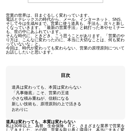
営業の世界は、目まぐるしく変わっています。
電話とテレックスの時代から、メール、インターネット、SNS、
そして今は生成AIまで。営業に使う道具も、手法も、次々と新し
くなっていきます。「最新の営業手法」と銘打った本やセミナー
も、世の中にあふれています。
そんな時代に、ときどき、こう思うことがあります。「営業のや
り方は、こんなに変わったのに、本当に大切なことは、何も変わ
っていないな」と。
今回は、時代が変わっても変わらない、営業の原理原則について
お話ししたいと思います。
目次
道具は変わっても、本質は変わらない
「凡事徹底」こそ、営業の王道
小さな積み重ねが、信頼になる
新しい技術も、原理原則の上で活きる
おわりに
道具は変わっても、本質は変わらない
私は30年以上、為替、生命保険、ITと、さまざまな業界で営業を
してきました。その間、営業を取り巻く環境は、本当に大きく変