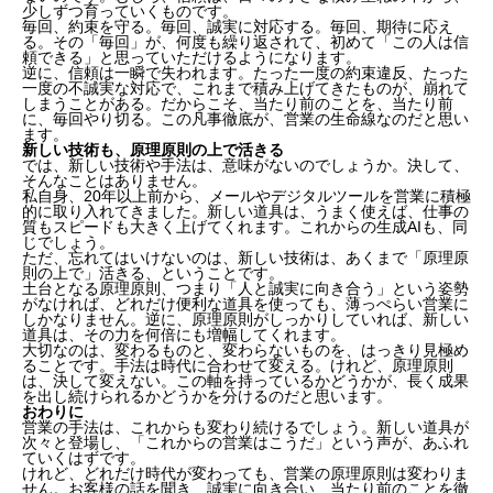
少しずつ育っていくものです。
「凡事徹底」こそ、営業の王道
毎回、約束を守る。毎回、誠実に対応する。毎回、期待に応え
小さな積み重ねが、信頼になる
る。その「毎回」が、何度も繰り返されて、初めて「この人は信
頼できる」と思っていただけるようになります。
新しい技術も、原理原則の上で活きる
逆に、信頼は一瞬で失われます。たった一度の約束違反、たった
おわりに
一度の不誠実な対応で、これまで積み上げてきたものが、崩れて
しまうことがある。だからこそ、当たり前のことを、当たり前
に、毎回やり切る。この凡事徹底が、営業の生命線なのだと思い
ます。
新しい技術も、原理原則の上で活きる
では、新しい技術や手法は、意味がないのでしょうか。決して、
そんなことはありません。
私自身、20年以上前から、メールやデジタルツールを営業に積極
的に取り入れてきました。新しい道具は、うまく使えば、仕事の
質もスピードも大きく上げてくれます。これからの生成AIも、同
じでしょう。
ただ、忘れてはいけないのは、新しい技術は、あくまで「原理原
則の上で」活きる、ということです。
土台となる原理原則、つまり「人と誠実に向き合う」という姿勢
がなければ、どれだけ便利な道具を使っても、薄っぺらい営業に
しかなりません。逆に、原理原則がしっかりしていれば、新しい
道具は、その力を何倍にも増幅してくれます。
大切なのは、変わるものと、変わらないものを、はっきり見極め
ることです。手法は時代に合わせて変える。けれど、原理原則
は、決して変えない。この軸を持っているかどうかが、長く成果
を出し続けられるかどうかを分けるのだと思います。
おわりに
営業の手法は、これからも変わり続けるでしょう。新しい道具が
次々と登場し、「これからの営業はこうだ」という声が、あふれ
ていくはずです。
けれど、どれだけ時代が変わっても、営業の原理原則は変わりま
せん。お客様の話を聞き、誠実に向き合い、当たり前のことを徹